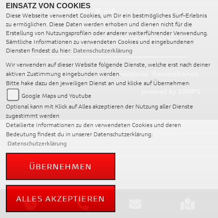
EINSATZ VON COOKIES
Telefon:
08061 - 36 448
Diese Webseite verwendet Cookies, um Dir ein bestmögliches Surf-Erlebnis
Website:
https://www.ducati-rikowski.de
zu ermöglichen. Diese Daten werden erhoben und dienen nicht für die
Erstellung von Nutzungsprofilen oder anderer weiterführender Verwendung.
E-Mail:
arthur.rikowski@ducati-rikowski.de
Sämtliche Informationen zu verwendeten Cookies und eingebundenen
Diensten findest du hier:
Datenschutzerklärung
Wir verwenden auf dieser Website folgende Dienste, welche erst nach deiner
aktiven Zustimmung eingebunden werden.
AGB
Impressum
Datenschutz
Disclaimer
Barrierefreiheit
Bitte hake dazu den jeweiligen Dienst an und klicke auf Übernehmen:
powered by 1000PS
Google Maps und Youtube
Optional kann mit Klick auf Alles akzeptieren der Nutzung aller Dienste
zugestimmt werden
Detailierte Informationen zu den verwendeten Cookies und deren
Bedeutung findest du in unserer Datenschutzerklärung:
Datenschutzerklärung
ÜBERNEHMEN
ALLES AKZEPTIEREN