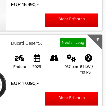
EUR 16.390,-
Mehr Erfahren
A
Neufahrzeug
Ducati DesertX
Enduro
2025
-
-
937 ccm
81 kW /
110 PS
EUR 17.090,-
Mehr Erfahren