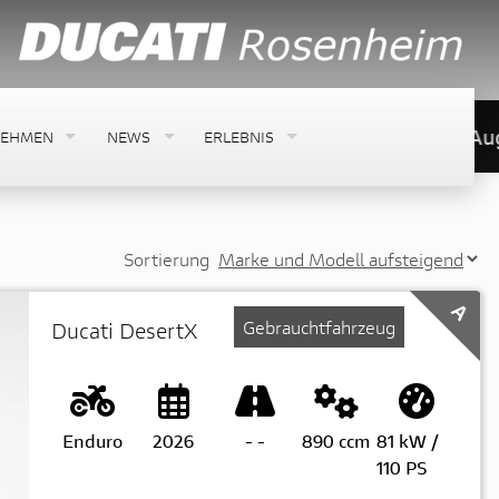
Betriebsurlaub von 7. August 2026 bis 31.Augus
NEHMEN
NEWS
ERLEBNIS
Sortierung
A
Gebrauchtfahrzeug
Ducati DesertX
Enduro
2026
-
-
890 ccm
81 kW /
110 PS