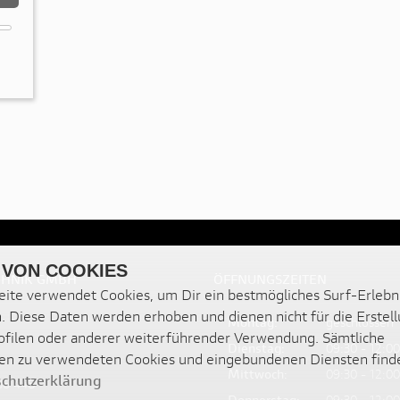
 VON COOKIES
CHNIK GMBH
ÖFFNUNGSZEITEN
ite verwendet Cookies, um Dir ein bestmögliches Surf-Erlebn
. Diese Daten werden erhoben und dienen nicht für die Erstel
Montag:
geschlossen
filen oder anderer weiterführender Verwendung. Sämtliche
Dienstag:
09:30 - 12:00
en zu verwendeten Cookies und eingebundenen Diensten find
Mittwoch:
09:30 - 12:00
chutzerklärung
36 448
Donnerstag:
09:30 - 12:00