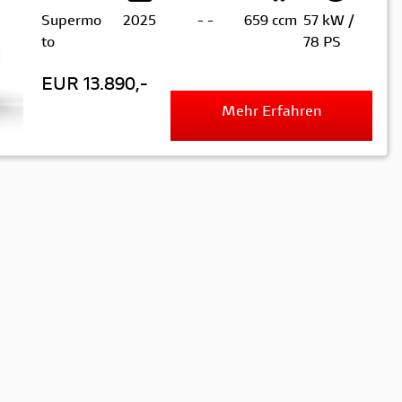
Supermo
2025
-
-
659 ccm
57 kW /
to
78 PS
EUR 13.890,-
Mehr Erfahren