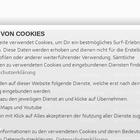
 VON COOKIES
ite verwendet Cookies, um Dir ein bestmögliches Surf-Erlebn
. Diese Daten werden erhoben und dienen nicht für die Erstel
CHNIK GMBH
ÖFFNUNGSZEITEN
filen oder anderer weiterführender Verwendung. Sämtliche
en zu verwendeten Cookies und eingebundenen Diensten find
Montag:
geschlossen
chutzerklärung
Dienstag:
09:30 - 12:00
en auf dieser Website folgende Dienste, welche erst nach dei
Mittwoch:
09:30 - 12:00
36 448
 eingebunden werden.
Donnerstag:
09:30 - 12:00
www.ducati-rikowski.de
dazu den jeweiligen Dienst an und klicke auf Übernehmen:
Freitag:
09:30 - 12:00
ikowski@ducati-rikowski.de
 Maps und Youtube
Samstag:
09:30 - 13:00
nn mit Klick auf Alles akzeptieren der Nutzung aller Dienste z
Sonntag:
geschlossen
 Informationen zu den verwendeten Cookies und deren Bedeut
er Datenschutzerklärung:
Datenschutzerklärung